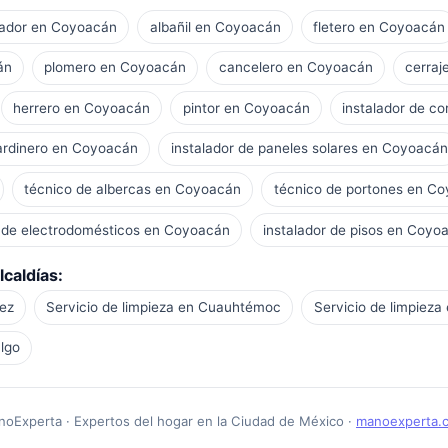
ador en Coyoacán
albañil en Coyoacán
fletero en Coyoacán
án
plomero en Coyoacán
cancelero en Coyoacán
cerraj
herrero en Coyoacán
pintor en Coyoacán
instalador de c
ardinero en Coyoacán
instalador de paneles solares en Coyoacán
técnico de albercas en Coyoacán
técnico de portones en C
 de electrodomésticos en Coyoacán
instalador de pisos en Coyo
lcaldías:
rez
Servicio de limpieza en Cuauhtémoc
Servicio de limpieza
algo
oExperta · Expertos del hogar en la Ciudad de México ·
manoexperta.