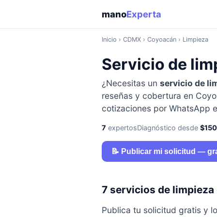
mano
Experta
Inicio
›
CDMX
› Coyoacán › Limpieza
Servicio de li
¿Necesitas un
servicio de li
reseñas y cobertura en Coyoa
cotizaciones por WhatsApp e
7
expertos
Diagnóstico desde
$15
📝 Publicar mi solicitud — gr
7 servicios de limpiez
Publica tu solicitud gratis 