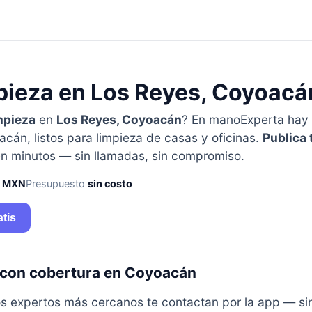
mpieza en Los Reyes, Coyoacá
mpieza
en
Los Reyes, Coyoacán
? En manoExperta hay
cán, listos para limpieza de casas y oficinas.
Publica 
n minutos — sin llamadas, sin compromiso.
0 MXN
Presupuesto
sin costo
atis
a con cobertura en Coyoacán
y los expertos más cercanos te contactan por la app — s