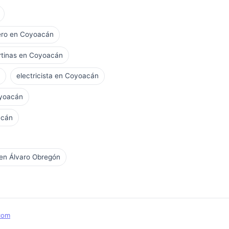
ero en Coyoacán
ortinas en Coyoacán
electricista en Coyoacán
oyoacán
acán
 en Álvaro Obregón
com