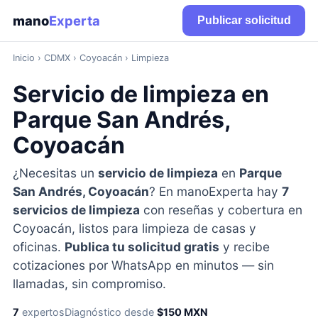
mano
Experta
Publicar solicitud
Inicio
›
CDMX
› Coyoacán › Limpieza
Servicio de limpieza en
Parque San Andrés,
Coyoacán
¿Necesitas un
servicio de limpieza
en
Parque
San Andrés, Coyoacán
? En manoExperta hay
7
servicios de limpieza
con reseñas y cobertura en
Coyoacán, listos para limpieza de casas y
oficinas.
Publica tu solicitud gratis
y recibe
cotizaciones por WhatsApp en minutos — sin
llamadas, sin compromiso.
7
expertos
Diagnóstico desde
$150 MXN