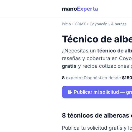
mano
Experta
Inicio
›
CDMX
› Coyoacán › Albercas
Técnico de alb
¿Necesitas un
técnico de al
reseñas y cobertura en Coyoa
gratis
y recibe cotizaciones
8
expertos
Diagnóstico desde
$15
📝 Publicar mi solicitud — gr
8 técnicos de albercas
Publica tu solicitud gratis 