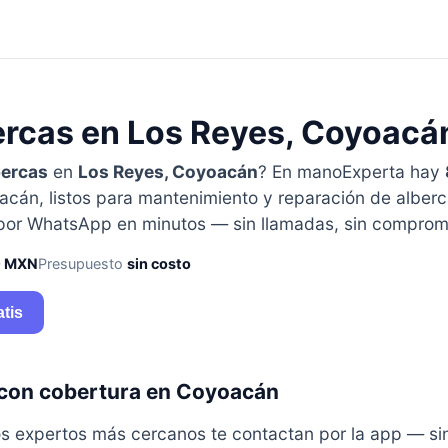
ercas en Los Reyes, Coyoacá
bercas
en
Los Reyes, Coyoacán
? En manoExperta hay
cán, listos para mantenimiento y reparación de alber
 por WhatsApp en minutos — sin llamadas, sin comprom
0 MXN
Presupuesto
sin costo
atis
 con cobertura en Coyoacán
y los expertos más cercanos te contactan por la app — s