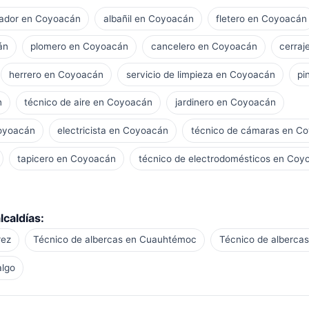
ador en Coyoacán
albañil en Coyoacán
fletero en Coyoacán
án
plomero en Coyoacán
cancelero en Coyoacán
cerraj
herrero en Coyoacán
servicio de limpieza en Coyoacán
pi
n
técnico de aire en Coyoacán
jardinero en Coyoacán
Coyoacán
electricista en Coyoacán
técnico de cámaras en C
tapicero en Coyoacán
técnico de electrodomésticos en Coy
lcaldías:
rez
Técnico de albercas en Cuauhtémoc
Técnico de albercas
algo