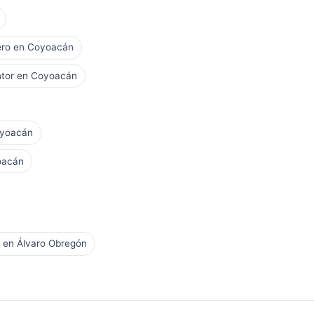
ero en Coyoacán
ntor en Coyoacán
oyoacán
oacán
 en Álvaro Obregón