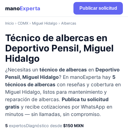
mano
Experta
Publicar solicitud
Inicio
›
CDMX
› Miguel Hidalgo › Albercas
Técnico de albercas en
Deportivo Pensil, Miguel
Hidalgo
¿Necesitas un
técnico de albercas
en
Deportivo
Pensil, Miguel Hidalgo
? En manoExperta hay
5
técnicos de albercas
con reseñas y cobertura en
Miguel Hidalgo, listos para mantenimiento y
reparación de albercas.
Publica tu solicitud
gratis
y recibe cotizaciones por WhatsApp en
minutos — sin llamadas, sin compromiso.
5
expertos
Diagnóstico desde
$150 MXN