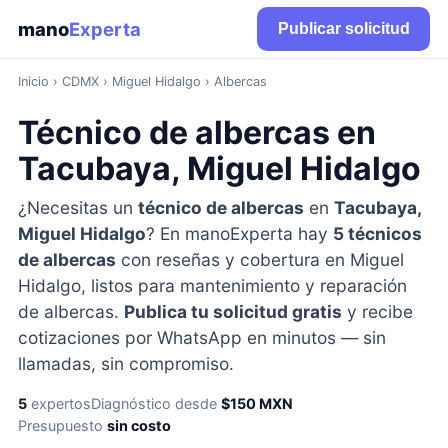
mano
Experta
Publicar solicitud
Inicio
›
CDMX
› Miguel Hidalgo › Albercas
Técnico de albercas en
Tacubaya, Miguel Hidalgo
¿Necesitas un
técnico de albercas
en
Tacubaya,
Miguel Hidalgo
? En manoExperta hay
5 técnicos
de albercas
con reseñas y cobertura en Miguel
Hidalgo, listos para mantenimiento y reparación
de albercas.
Publica tu solicitud gratis
y recibe
cotizaciones por WhatsApp en minutos — sin
llamadas, sin compromiso.
5
expertos
Diagnóstico desde
$150 MXN
Presupuesto
sin costo