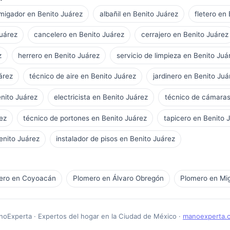
migador en Benito Juárez
albañil en Benito Juárez
fletero en
Juárez
cancelero en Benito Juárez
cerrajero en Benito Juárez
z
herrero en Benito Juárez
servicio de limpieza en Benito Juá
árez
técnico de aire en Benito Juárez
jardinero en Benito Juá
enito Juárez
electricista en Benito Juárez
técnico de cámaras
ez
técnico de portones en Benito Juárez
tapicero en Benito 
enito Juárez
instalador de pisos en Benito Juárez
ero en Coyoacán
Plomero en Álvaro Obregón
Plomero en Mig
oExperta · Expertos del hogar en la Ciudad de México ·
manoexperta.