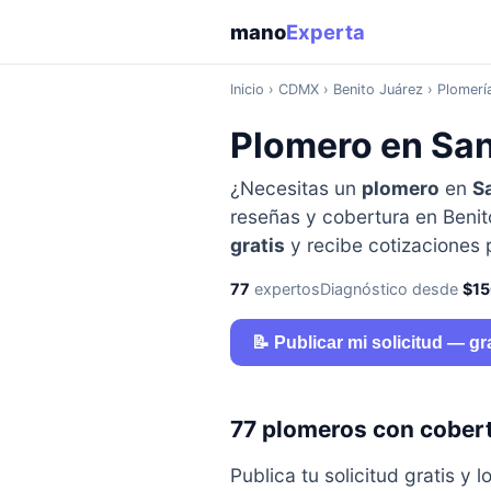
mano
Experta
Inicio
›
CDMX
› Benito Juárez › Plomerí
Plomero en San
¿Necesitas un
plomero
en
Sa
reseñas y cobertura en Benito
gratis
y recibe cotizaciones
77
expertos
Diagnóstico desde
$1
📝 Publicar mi solicitud — gr
77 plomeros con cobert
Publica tu solicitud gratis 