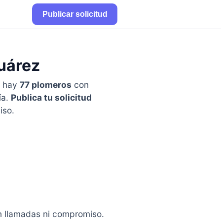
Publicar solicitud
Juárez
a hay
77 plomeros
con
ía.
Publica tu solicitud
iso.
in llamadas ni compromiso.