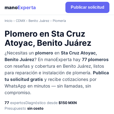
mano
Experta
Publicar solicitud
Inicio
›
CDMX
› Benito Juárez › Plomería
Plomero en Sta Cruz
Atoyac, Benito Juárez
¿Necesitas un
plomero
en
Sta Cruz Atoyac,
Benito Juárez
? En manoExperta hay
77 plomeros
con reseñas y cobertura en Benito Juárez, listos
para reparación e instalación de plomería.
Publica
tu solicitud gratis
y recibe cotizaciones por
WhatsApp en minutos — sin llamadas, sin
compromiso.
77
expertos
Diagnóstico desde
$150 MXN
Presupuesto
sin costo