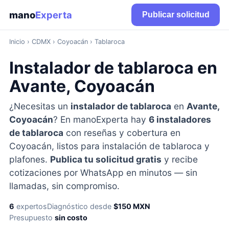
mano
Experta
Publicar solicitud
Inicio
›
CDMX
› Coyoacán › Tablaroca
Instalador de tablaroca en
Avante, Coyoacán
¿Necesitas un
instalador de tablaroca
en
Avante,
Coyoacán
? En manoExperta hay
6 instaladores
de tablaroca
con reseñas y cobertura en
Coyoacán, listos para instalación de tablaroca y
plafones.
Publica tu solicitud gratis
y recibe
cotizaciones por WhatsApp en minutos — sin
llamadas, sin compromiso.
6
expertos
Diagnóstico desde
$150 MXN
Presupuesto
sin costo