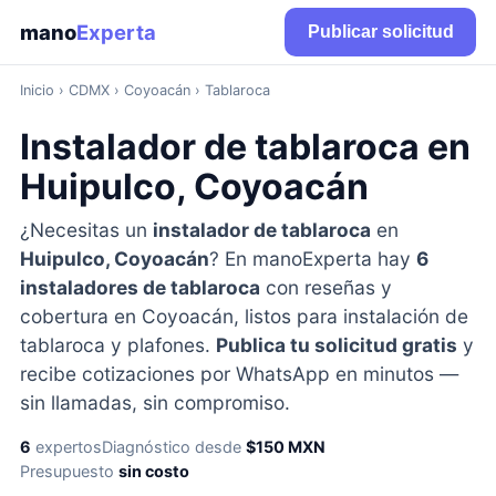
mano
Experta
Publicar solicitud
Inicio
›
CDMX
› Coyoacán › Tablaroca
Instalador de tablaroca en
Huipulco, Coyoacán
¿Necesitas un
instalador de tablaroca
en
Huipulco, Coyoacán
? En manoExperta hay
6
instaladores de tablaroca
con reseñas y
cobertura en Coyoacán, listos para instalación de
tablaroca y plafones.
Publica tu solicitud gratis
y
recibe cotizaciones por WhatsApp en minutos —
sin llamadas, sin compromiso.
6
expertos
Diagnóstico desde
$150 MXN
Presupuesto
sin costo