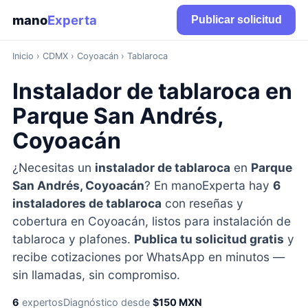
mano
Experta
Publicar solicitud
Inicio
›
CDMX
› Coyoacán › Tablaroca
Instalador de tablaroca en
Parque San Andrés,
Coyoacán
¿Necesitas un
instalador de tablaroca
en
Parque
San Andrés, Coyoacán
? En manoExperta hay
6
instaladores de tablaroca
con reseñas y
cobertura en Coyoacán, listos para instalación de
tablaroca y plafones.
Publica tu solicitud gratis
y
recibe cotizaciones por WhatsApp en minutos —
sin llamadas, sin compromiso.
6
expertos
Diagnóstico desde
$150 MXN