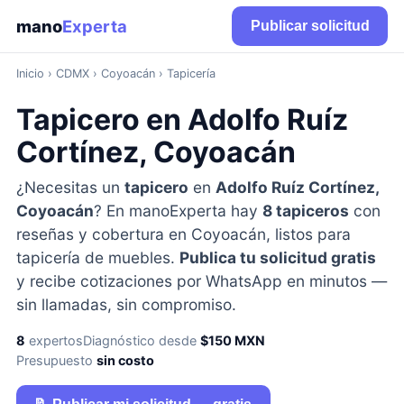
mano
Experta
Publicar solicitud
Inicio
›
CDMX
› Coyoacán › Tapicería
Tapicero en Adolfo Ruíz
Cortínez, Coyoacán
¿Necesitas un
tapicero
en
Adolfo Ruíz Cortínez,
Coyoacán
? En manoExperta hay
8 tapiceros
con
reseñas y cobertura en Coyoacán, listos para
tapicería de muebles.
Publica tu solicitud gratis
y recibe cotizaciones por WhatsApp en minutos —
sin llamadas, sin compromiso.
8
expertos
Diagnóstico desde
$150 MXN
Presupuesto
sin costo