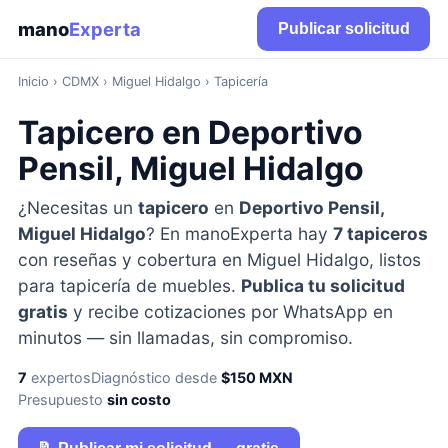
mano
Experta
Publicar solicitud
Inicio
›
CDMX
› Miguel Hidalgo › Tapicería
Tapicero en Deportivo
Pensil, Miguel Hidalgo
¿Necesitas un
tapicero
en
Deportivo Pensil,
Miguel Hidalgo
? En manoExperta hay
7 tapiceros
con reseñas y cobertura en Miguel Hidalgo, listos
para tapicería de muebles.
Publica tu solicitud
gratis
y recibe cotizaciones por WhatsApp en
minutos — sin llamadas, sin compromiso.
7
expertos
Diagnóstico desde
$150 MXN
Presupuesto
sin costo