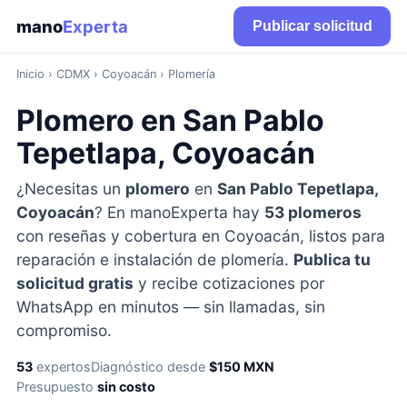
mano
Experta
Publicar solicitud
Inicio
›
CDMX
› Coyoacán › Plomería
Plomero en San Pablo
Tepetlapa, Coyoacán
¿Necesitas un
plomero
en
San Pablo Tepetlapa,
Coyoacán
? En manoExperta hay
53 plomeros
con reseñas y cobertura en Coyoacán, listos para
reparación e instalación de plomería.
Publica tu
solicitud gratis
y recibe cotizaciones por
WhatsApp en minutos — sin llamadas, sin
compromiso.
53
expertos
Diagnóstico desde
$150 MXN
Presupuesto
sin costo