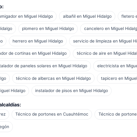
o:
umigador en Miguel Hidalgo
albañil en Miguel Hidalgo
fletero
Hidalgo
plomero en Miguel Hidalgo
cancelero en Miguel Hidal
go
herrero en Miguel Hidalgo
servicio de limpieza en Miguel H
ador de cortinas en Miguel Hidalgo
técnico de aire en Miguel Hida
talador de paneles solares en Miguel Hidalgo
electricista en Migu
lgo
técnico de albercas en Miguel Hidalgo
tapicero en Miguel
iguel Hidalgo
instalador de pisos en Miguel Hidalgo
lcaldías:
rez
Técnico de portones en Cuauhtémoc
Técnico de porton
regón