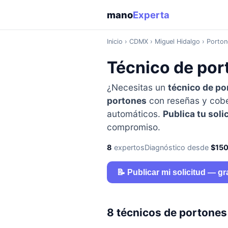
mano
Experta
Inicio
›
CDMX
› Miguel Hidalgo › Porto
Técnico de por
¿Necesitas un
técnico de po
portones
con reseñas y cober
automáticos.
Publica tu soli
compromiso.
8
expertos
Diagnóstico desde
$15
📝 Publicar mi solicitud — gr
8 técnicos de portones