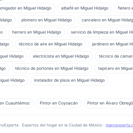
umigador en Miguel Hidalgo
albañil en Miguel Hidalgo
fletero
Hidalgo
plomero en Miguel Hidalgo
cancelero en Miguel Hidal
go
herrero en Miguel Hidalgo
servicio de limpieza en Miguel H
dalgo
técnico de aire en Miguel Hidalgo
jardinero en Miguel H
iguel Hidalgo
electricista en Miguel Hidalgo
técnico de cámar
lgo
técnico de portones en Miguel Hidalgo
tapicero en Migue
iguel Hidalgo
instalador de pisos en Miguel Hidalgo
 en Cuauhtémoc
Pintor en Coyoacán
Pintor en Álvaro Obreg
oExperta · Expertos del hogar en la Ciudad de México ·
manoexperta.