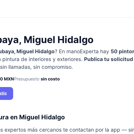
baya, Miguel Hidalgo
ubaya, Miguel Hidalgo
? En manoExperta hay
50 pinto
 pintura de interiores y exteriores.
Publica tu solicitud
in llamadas, sin compromiso.
50 MXN
Presupuesto
sin costo
atis
ura en Miguel Hidalgo
y los expertos más cercanos te contactan por la app — s