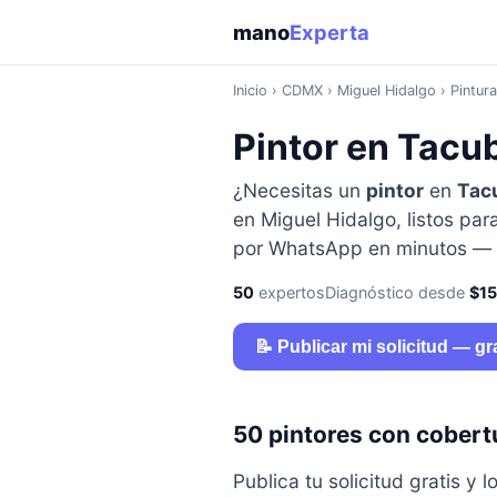
mano
Experta
Inicio
›
CDMX
› Miguel Hidalgo › Pintura
Pintor en Tacu
¿Necesitas un
pintor
en
Tac
en Miguel Hidalgo, listos para
por WhatsApp en minutos — s
50
expertos
Diagnóstico desde
$1
📝 Publicar mi solicitud — gr
50 pintores con cobert
Publica tu solicitud gratis 